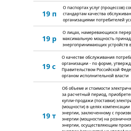
О паспортах услуг (процессов) с
19 п
стандартам качества обслужива
организациями потребителей ус
О лицах, намеревающихся пере
19 р
максимальную мощность прина
энергопринимающих устройств в
О качестве обслуживания потреби
организации - по форме, утвер
19 с
Правительством Российской Фед
органом исполнительной власти
Об объеме и стоимости электрич
за расчетный период, приобрете
купли-продажи (поставки) электр
(мощности) в целях компенсации
энергии, заключенному с произв
19 т
энергии (мощности) на рознично
энергии, осуществляющим произ