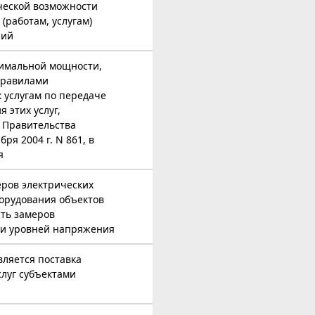
ической возможности
(работам, услугам)
лий
имальной мощности,
Правилами
 услугам по передаче
 этих услуг,
 Правительства
ря 2004 г. N 861, в
я
еров электрических
орудования объектов
сть замеров
 и уровней напряжения
вляется поставка
слуг субъектами