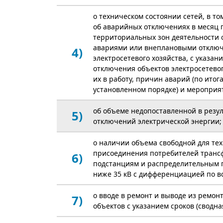
о техническом состоянии сетей, в т
об аварийных отключениях в месяц 
территориальных зон деятельности 
авариями или внеплановыми отклю
4)
электросетевого хозяйства, с указа
отключения объектов электросетево
их в работу, причин аварий (по итог
установленном порядке) и мероприя
об объеме недопоставленной в резу
5)
отключений электрической энергии;
о наличии объема свободной для те
присоединения потребителей транс
6)
подстанциям и распределительным
ниже 35 кВ с дифференциацией по в
о вводе в ремонт и выводе из ремон
7)
объектов с указанием сроков (сводн