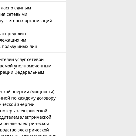
огласно единым
ния сетевыми
луг сетевых организаций
распределить
длежащих им
 пользу иных лиц
телей услуг сетевой
ждаемой уполномоченным
ерации федеральным
еской энергии (мощности)
нной по каждому договору
ической энергии
 потерь электрической
одителем электрической
м рынке электрической
водство электрической