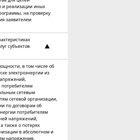
я и реализации иных
ограммы, на проверку
ия заявителем
рактеристиках
луг субъектов
мощности, в том числе об
уске электроэнергии из
напряжений,
, потребителям
иальным сетевым
тям сетевой организации,
ии по договорам об
энергии потребителям
вней напряжений,
а также о потерях
анизации в абсолютном и
ям напряжения,