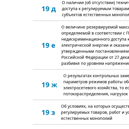
О наличии (об отсутствии) техн
19 д
доступа к регулируемым товарам 
субъектов естественных монопо
О величине резервируемой макс
определяемой в соответствии с 
недискриминационного доступа к
19 е
электрической энергии и оказания
утвержденными постановлением
Российской Федерации от 27 декаб
разбивке по уровням напряжени
О результатах контрольных зам
параметров режимов работы об
19 ж
электросетевого хозяйства, то е
потокораспределения, нагрузок
Об условиях, на которых осущест
19 з
регулируемых товаров, работ и у
естественных монополий