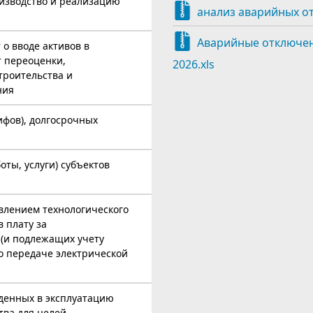
оизводство и реализацию
анализ аварийных отк
Аварийные отключения
 о вводе активов в
т переоценки,
2026.xls
троительства и
ния
ифов), долгосрочных
оты, услуги) субъектов
твлением технологического
 плату за
 (и подлежащих учету
по передаче электрической
еденных в эксплуатацию
тва для целей