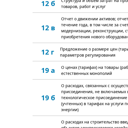
Структура и объем затрат на пр
12 б
товаров, работ и услуг
Отчет о движении активов; отчет
течение года, в том числе за сче
12 в
модернизации, реконструкции, с
приобретения нового оборудова
Предложение о размере цен (тар
12 г
параметров регулирования
О ценах (тарифах) на товары (раб
19 а
естественных монополий
О расходах, связанных с осущес
присоединения, не включаемых в
19 б
технологическое присоединение
(учтенных) в тарифах на услуги 
энергии)
О расходах на строительство вв
объектов электросетевого хозяйс