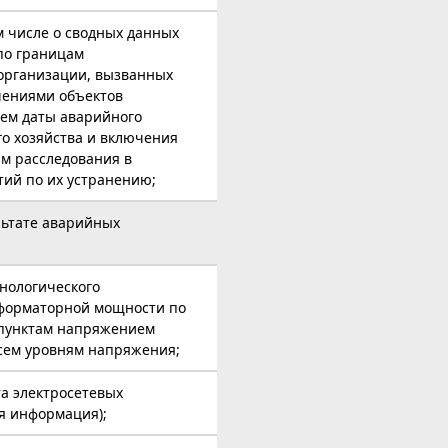
ом числе о сводных данных
по границам
организации, вызванных
чениями объектов
нием даты аварийного
го хозяйства и включения
ам расследования в
тий по их устранению;
льтате аварийных
хнологического
форматорной мощности по
 пунктам напряжением
сем уровням напряжения;
та электросетевых
ая информация);