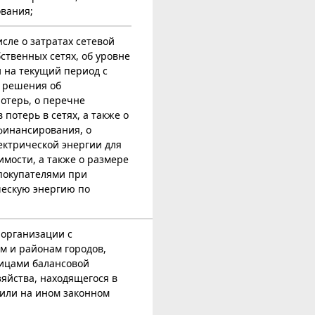
вания;
исле о затратах сетевой
ственных сетях, об уровне
 на текущий период с
 решения об
отерь, о перечне
отерь в сетях, а также о
финансирования, о
ектрической энергии для
имости, а также о размере
покупателями при
ческую энергию по
 организации с
м и районам городов,
ницами балансовой
яйства, находящегося в
 или на ином законном