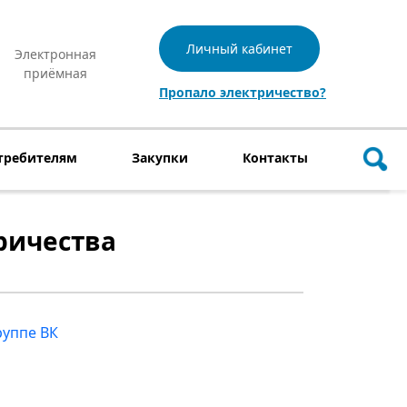
Личный кабинет
Электронная
приёмная
Пропало электричество?
требителям
Закупки
Контакты
ричества
руппе ВК