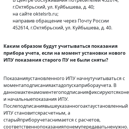
В Центре обслуживания потребителей 452614,
г.Октябрьский, ул. Куйбышева, д. 40;
на сайте oktelsrb.ru;
направив обращение через Почту России
452614, г.Октябрьский, ул. Куйбышева, д. 40.
Каким образом будут учитываться показания
прибора учета, если на момент установки нового
ИПУ показания старого ПУ не были сняты?
Показанияустановленного ИПУ начнутучитываться с
моментаподписанияактадопускаприбораучета. В
данномактенамоментегоподписанияфиксируютсяконе
и начальныепоказания ИПУ.
Послеподписаниявышеуказанногоактаустановленный
ИПУ становитсярасчетным, а
старыйприборучетаснимается с расчетов,
соответственнопоказанияпонемупередаватьненужно.