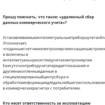
Прошу пояснить, что такое: «удаленный сбор
данных коммерческого учета»?
Устанавливаемыеинтеллектуальныеприборыучетаобл
Этоозначает,
чтоданныесчетчикиэлектроэнергииоснащенывстрое
и включены в
интеллектуальнуюсистемуучетаэлектроэнергии.
Ежесуточноприборучетапередаетпоказания и
другиенакопленныеданные в
специализированныйцентрсбора и
обработкиинформациидлядальнейшегоиспользовани
в коммерческихрасчетах с потребителем.
Кто несет ответственность за эксплуатацию