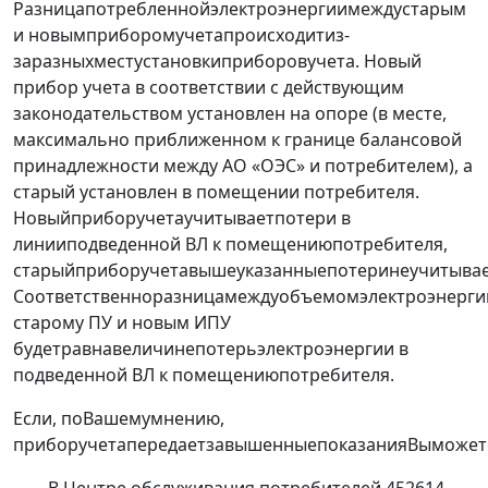
Разницапотребленнойэлектроэнергиимеждустарым
и новымприборомучетапроисходитиз-
заразныхместустановкиприборовучета. Новый
прибор учета в соответствии с действующим
законодательством установлен на опоре (в месте,
максимально приближенном к границе балансовой
принадлежности между АО «ОЭС» и потребителем), а
старый установлен в помещении потребителя.
Новыйприборучетаучитываетпотери в
линииподведенной ВЛ к помещениюпотребителя,
старыйприборучетавышеуказанныепотеринеучитывае
Соответственноразницамеждуобъемомэлектроэнерги
старому ПУ и новым ИПУ
будетравнавеличинепотерьэлектроэнергии в
подведенной ВЛ к помещениюпотребителя.
Если, поВашемумнению,
приборучетапередаетзавышенныепоказанияВыможет