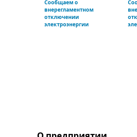
Сообщаем о
Со
внерегламентном
вн
отключении
от
электроэнергии
эл
О предприятии